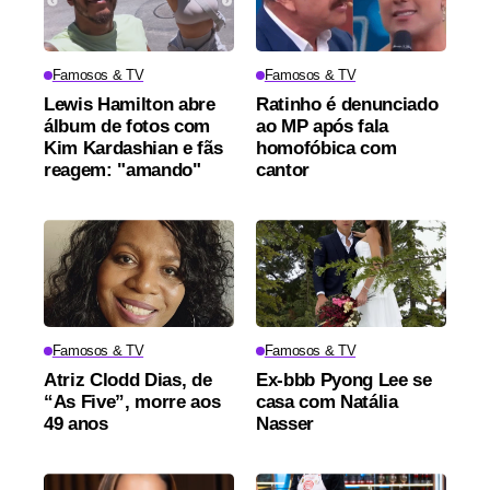
Famosos & TV
Famosos & TV
Lewis Hamilton abre
Ratinho é denunciado
álbum de fotos com
ao MP após fala
Kim Kardashian e fãs
homofóbica com
reagem: "amando"
cantor
Famosos & TV
Famosos & TV
Atriz Clodd Dias, de
Ex-bbb Pyong Lee se
“As Five”, morre aos
casa com Natália
49 anos
Nasser