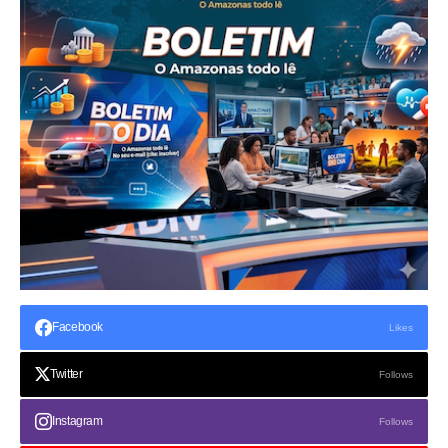
Facebook
Likes
Twitter
Follows
Instagram
Follows