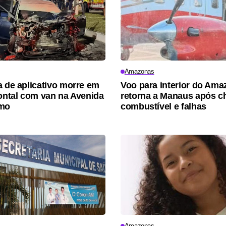
Amazonas
a de aplicativo morre em
Voo para interior do Am
rontal com van na Avenida
retorna a Manaus após ch
smo
combustível e falhas
Amazonas