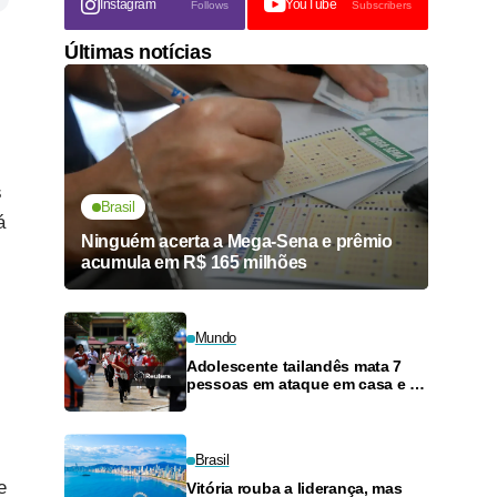
Instagram
YouTube
Follows
Subscribers
Últimas notícias
s
Brasil
á
Ninguém acerta a Mega-Sena e prêmio
acumula em R$ 165 milhões
Mundo
Adolescente tailandês mata 7
pessoas em ataque em casa e na
escola antes de atirar em si
mesmo
Brasil
e
Vitória rouba a liderança, mas