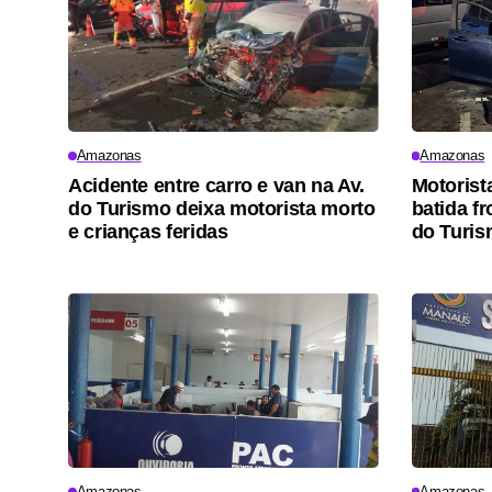
Amazonas
Amazonas
Acidente entre carro e van na Av.
Motorist
do Turismo deixa motorista morto
batida f
e crianças feridas
do Turi
Amazonas
Amazonas