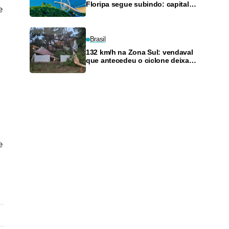
Floripa segue subindo: capital
e
catarinense tem o 4º m² mais
caro do país
Brasil
132 km/h na Zona Sul: vendaval
que antecedeu o ciclone deixa
Porto Alegre no escuro e
derruba árvores
e