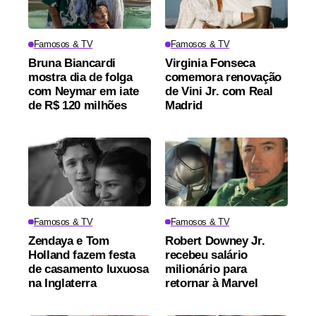
Famosos & TV
Famosos & TV
Bruna Biancardi
Virginia Fonseca
mostra dia de folga
comemora renovação
com Neymar em iate
de Vini Jr. com Real
de R$ 120 milhões
Madrid
Famosos & TV
Famosos & TV
Zendaya e Tom
Robert Downey Jr.
Holland fazem festa
recebeu salário
de casamento luxuosa
milionário para
na Inglaterra
retornar à Marvel