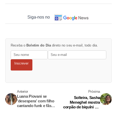
Siga-nos no
Receba o
Boletim do Dia
direto no seu e-mail, todo dia.
Inscrever
Anterior
Próxima
Luana Piovani se
Solteira, Sasha
'desespera' com filho
Meneghel mostra
cantando funk e fãs
corpão de biquíni em
apontam indireta para
viagem a Itália
Anitta