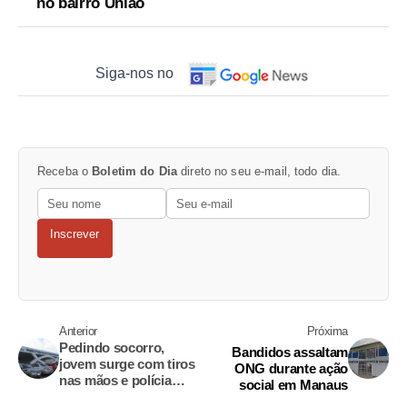
no bairro União
Siga-nos no
Receba o
Boletim do Dia
direto no seu e-mail, todo dia.
Inscrever
Anterior
Próxima
Pedindo socorro,
Bandidos assaltam
jovem surge com tiros
ONG durante ação
nas mãos e polícia
social em Manaus
desconfia de