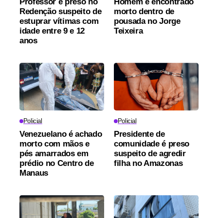
Professor é preso no
Homem é encontrado
Redenção suspeito de
morto dentro de
estuprar vítimas com
pousada no Jorge
idade entre 9 e 12
Teixeira
anos
Policial
Policial
Venezuelano é achado
Presidente de
morto com mãos e
comunidade é preso
pés amarrados em
suspeito de agredir
prédio no Centro de
filha no Amazonas
Manaus