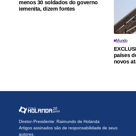
menos 30 soldados do governo
iemenita, dizem fontes
Mundo
EXCLUSIV
países d
novos a
Diretor-Presidente: Raimundo de Holanda
Artigos assinados são de responsabilidade de seus
autores.