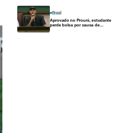
junho
Brasil
Aprovado no Prouni, estudante
perde bolsa por causa de
apostas da mãe em bets