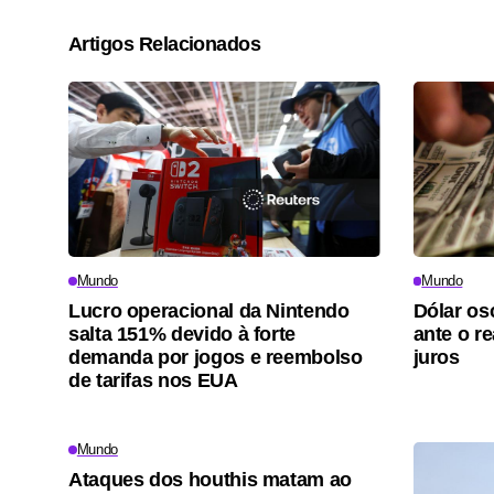
Artigos Relacionados
Mundo
Mundo
Lucro operacional da Nintendo
Dólar osc
salta 151% devido à forte
ante o r
demanda por jogos e reembolso
juros
de tarifas nos EUA
Mundo
Ataques dos houthis matam ao