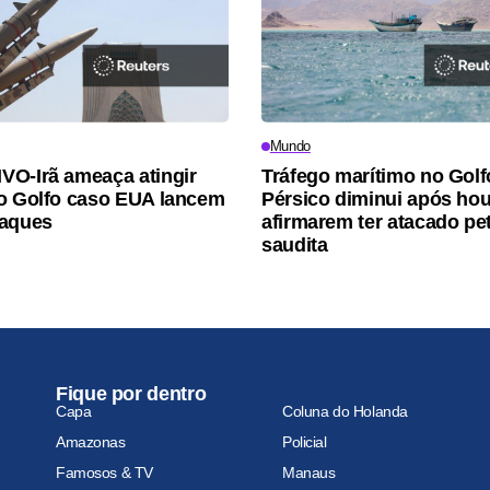
Mundo
O-Irã ameaça atingir
Tráfego marítimo no Golf
o Golfo caso EUA lancem
Pérsico diminui após hou
taques
afirmarem ter atacado pet
saudita
Fique por dentro
Capa
Coluna do Holanda
Amazonas
Policial
Famosos & TV
Manaus