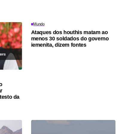
Mundo
Ataques dos houthis matam ao
menos 30 soldados do governo
iemenita, dizem fontes
o
r
testo da