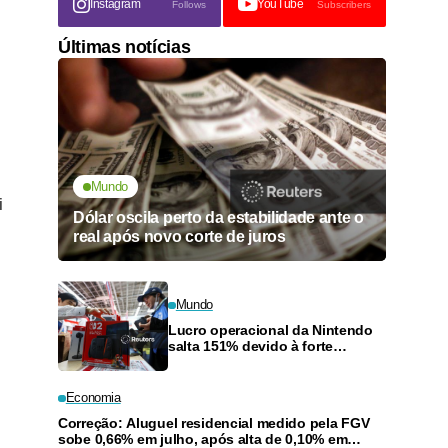
Instagram
YouTube
Follows
Subscribers
Últimas notícias
Mundo
i
Dólar oscila perto da estabilidade ante o
real após novo corte de juros
Mundo
Lucro operacional da Nintendo
salta 151% devido à forte
demanda por jogos e reembolso
de tarifas nos EUA
Economia
Correção: Aluguel residencial medido pela FGV
sobe 0,66% em julho, após alta de 0,10% em