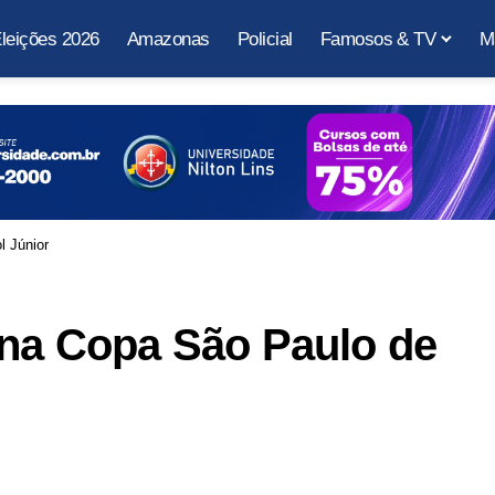
leições 2026
Amazonas
Policial
Famosos & TV
M
l Júnior
 na Copa São Paulo de