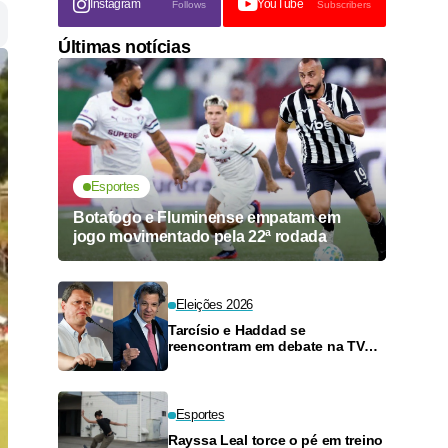
Instagram
YouTube
Follows
Subscribers
Últimas notícias
Esportes
Botafogo e Fluminense empatam em
jogo movimentado pela 22ª rodada
Eleições 2026
Tarcísio e Haddad se
reencontram em debate na TV
neste domingo
Esportes
Rayssa Leal torce o pé em treino