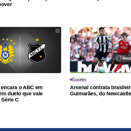
eover
Esportes
 encara o ABC em
Arsenal contrata brasilei
m duelo que vale
Guimarães, do Newcastl
 Série C