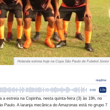
Holanda estreia hoje na Copa São Paulo de Futebol Júnior
readme
1.0x
0:00
a estreia na Copinha, nesta quinta-feira (3) às 19h, no
ão Paulo. A laranja mecânica do Amazonas está no grupo 7