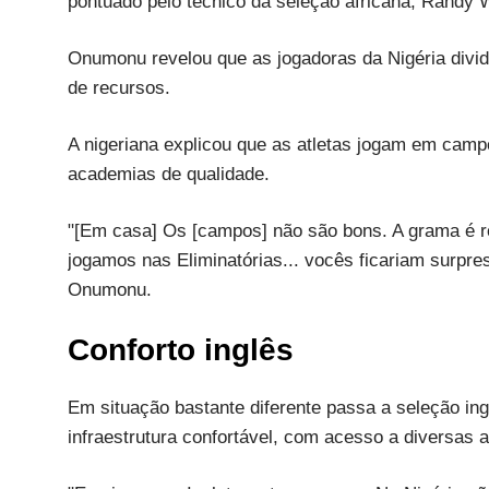
pontuado pelo técnico da seleção africana, Randy 
Onumonu revelou que as jogadoras da Nigéria divi
de recursos.
A nigeriana explicou que as atletas jogam em camp
academias de qualidade.
"[Em casa] Os [campos] não são bons. A grama é ro
jogamos nas Eliminatórias... vocês ficariam surpr
Onumonu.
Conforto inglês
Em situação bastante diferente passa a seleção ing
infraestrutura confortável, com acesso a diversas 