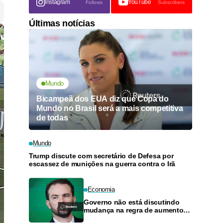
Instagram
YouTube
Follows
Subscribers
Últimas notícias
Mundo
Bicampeã dos EUA diz que Copa do
Mundo no Brasil será a mais competitiva
de todas
Mundo
Trump discute com secretário de Defesa por
escassez de munições na guerra contra o Irã
Economia
Governo não está discutindo
mudança na regra de aumento
do salário mínimo, diz Durigan