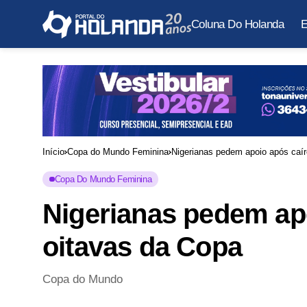
Coluna Do Holanda
E
Início
Copa do Mundo Feminina
Nigerianas pedem apoio após caí
Copa Do Mundo Feminina
Nigerianas pedem ap
oitavas da Copa
Copa do Mundo