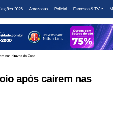
leições 2026
Amazonas
Policial
Famosos & TV
M
rem nas oitavas da Copa
oio após caírem nas