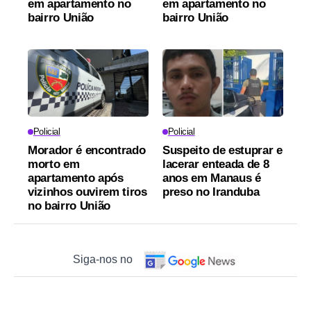
em apartamento no
em apartamento no
bairro União
bairro União
Policial
Policial
Morador é encontrado
Suspeito de estuprar e
morto em
lacerar enteada de 8
apartamento após
anos em Manaus é
vizinhos ouvirem tiros
preso no Iranduba
no bairro União
Siga-nos no