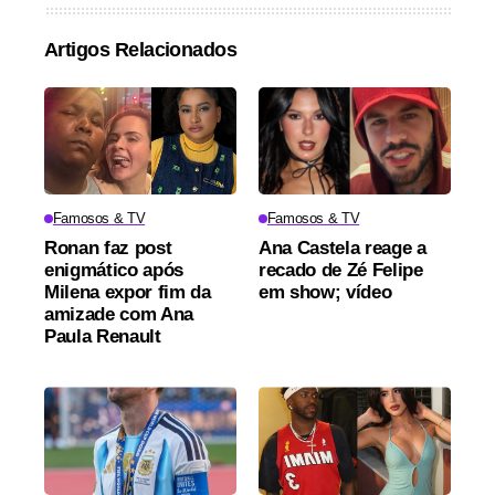
Artigos Relacionados
Famosos & TV
Famosos & TV
Ronan faz post
Ana Castela reage a
enigmático após
recado de Zé Felipe
Milena expor fim da
em show; vídeo
amizade com Ana
Paula Renault