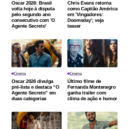
Oscar 2026: Brasil
Chris Evans retorna
volta hoje à disputa
como Capitão América
pelo segundo ano
em 'Vingadores:
consecutivo com 'O
Doomsday'; veja
Agente Secreto'
teaser
Cinema
Cinema
Oscar 2026 divulga
Último filme de
pré-lista e destaca “O
Fernanda Montenegro
Agente Secreto” em
ganha trailer com
duas categorias
clima de ação e humor