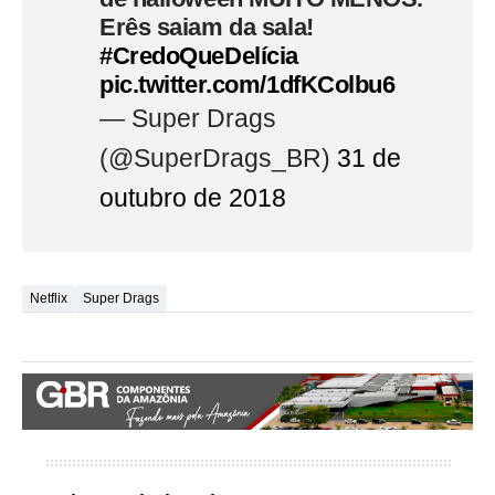
Erês saiam da sala!
#CredoQueDelícia
pic.twitter.com/1dfKColbu6
— Super Drags
(@SuperDrags_BR)
31 de
outubro de 2018
Netflix
Super Drags