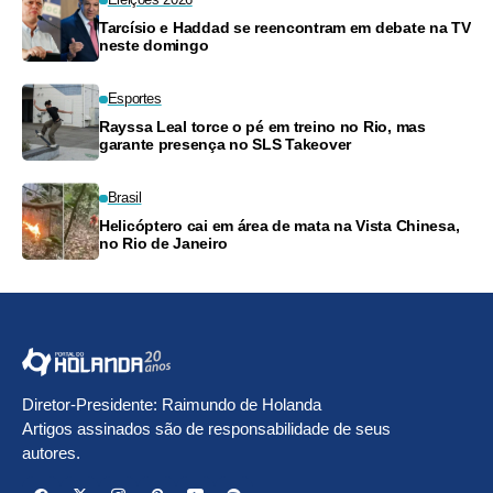
Tarcísio e Haddad se reencontram em debate na TV
neste domingo
Esportes
Rayssa Leal torce o pé em treino no Rio, mas
garante presença no SLS Takeover
Brasil
Helicóptero cai em área de mata na Vista Chinesa,
no Rio de Janeiro
Diretor-Presidente: Raimundo de Holanda
Artigos assinados são de responsabilidade de seus
autores.