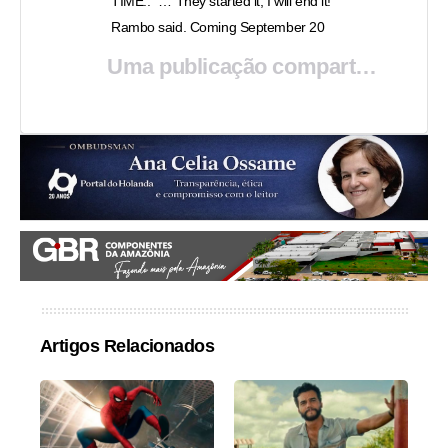
TIME.. “… They started it, I will end it!”
Rambo said. Coming September 20
Uma publicação compartilhada por
Artigos Relacionados