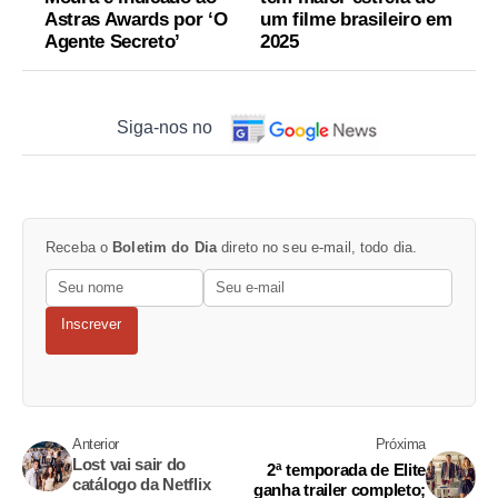
Astras Awards por ‘O
um filme brasileiro em
Agente Secreto’
2025
Siga-nos no
Receba o
Boletim do Dia
direto no seu e-mail, todo dia.
Inscrever
Anterior
Próxima
Lost vai sair do
2ª temporada de Elite
catálogo da Netflix
ganha trailer completo;