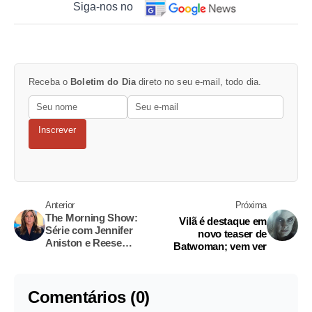
Siga-nos no
Receba o
Boletim do Dia
direto no seu e-mail, todo dia.
Inscrever
Anterior
Próxima
The Morning Show:
Vilã é destaque em
Série com Jennifer
novo teaser de
Aniston e Reese
Batwoman; vem ver
Witherspoon ganha
trailer; vem ver
Comentários (0)