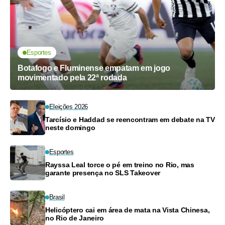
Esportes
Botafogo e Fluminense empatam em jogo
movimentado pela 22ª rodada
Eleições 2026
Tarcísio e Haddad se reencontram em debate na TV
neste domingo
Esportes
Rayssa Leal torce o pé em treino no Rio, mas
garante presença no SLS Takeover
Brasil
Helicóptero cai em área de mata na Vista Chinesa,
no Rio de Janeiro