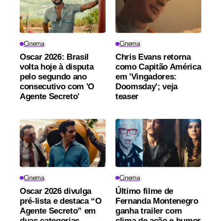
Cinema
Cinema
Oscar 2026: Brasil
Chris Evans retorna
volta hoje à disputa
como Capitão América
pelo segundo ano
em 'Vingadores:
consecutivo com 'O
Doomsday'; veja
Agente Secreto'
teaser
Cinema
Cinema
Oscar 2026 divulga
Último filme de
pré-lista e destaca “O
Fernanda Montenegro
Agente Secreto” em
ganha trailer com
duas categorias
clima de ação e humor