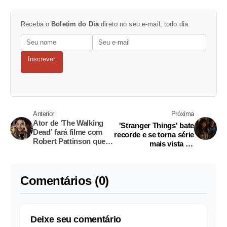
Receba o
Boletim do Dia
direto no seu e-mail, todo dia.
Inscrever
Anterior
Próxima
Ator de ‘The Walking
'Stranger Things' bate
Dead’ fará filme com
recorde e se torna série
Robert Pattinson que
mais vista do
será produzido por
streaming em uma
Brad Pitt
semana
Comentários (0)
Deixe seu comentário