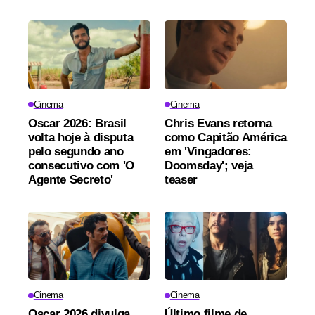
Cinema
Cinema
Oscar 2026: Brasil
Chris Evans retorna
volta hoje à disputa
como Capitão América
pelo segundo ano
em 'Vingadores:
consecutivo com 'O
Doomsday'; veja
Agente Secreto'
teaser
Cinema
Cinema
Oscar 2026 divulga
Último filme de