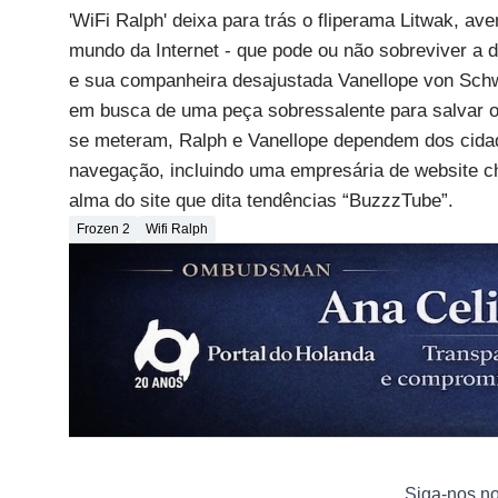
'WiFi Ralph' deixa para trás o fliperama Litwak, a
mundo da Internet - que pode ou não sobreviver a 
e sua companheira desajustada Vanellope von Schwe
em busca de uma peça sobressalente para salvar o
se meteram, Ralph e Vanellope dependem dos cidadã
navegação, incluindo uma empresária de website ch
alma do site que dita tendências “BuzzzTube”.
Frozen 2
Wifi Ralph
Siga-nos n