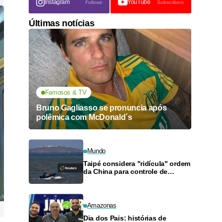
Instagram
YouTube
Follows
Subscribers
Últimas notícias
Famosos & TV
Bruno Gagliasso se pronuncia após
polêmica com McDonald´s
Mundo
Taipé considera "ridícula" ordem
da China para controle de
tráfego no Estreito de Taiwan
durante tufão
Amazonas
Dia dos Pais: histórias de