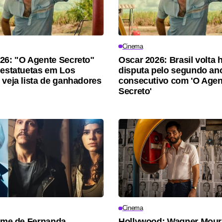
Cinema
26: "O Agente Secreto"
Oscar 2026: Brasil volta 
 estatuetas em Los
disputa pelo segundo an
 veja lista de ganhadores
consecutivo com 'O Agen
Secreto'
Cinema
ilme de Fernanda
Hollywood: Wagner Mour