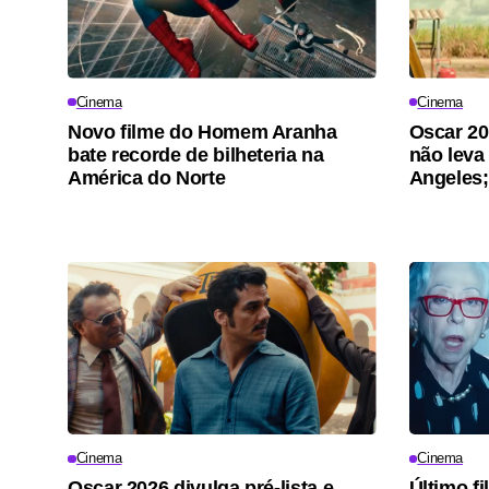
Cinema
Cinema
Novo filme do Homem Aranha
Oscar 20
bate recorde de bilheteria na
não leva
América do Norte
Angeles;
Cinema
Cinema
Oscar 2026 divulga pré-lista e
Último f