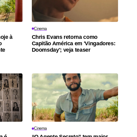
Cinema
hoje à
Chris Evans retorna como
o
Capitão América em 'Vingadores:
te
Doomsday'; veja teaser
Cinema
a é
“O Agente Secreto” tem maior