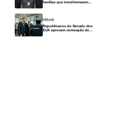
famílias que transformaram
cumplicidade em sociedade
empresarial
Mundo
Republicanos do Senado dos
EUA aprovam nomeação de
Todd Blanche como procurador-
geral por margem estreita