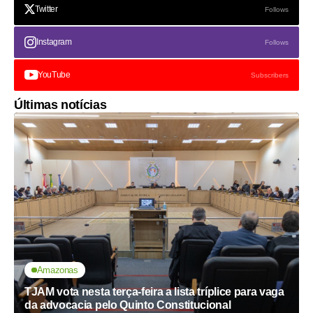
Twitter
Follows
Instagram
Follows
YouTube
Subscribers
Últimas notícias
Amazonas
TJAM vota nesta terça-feira a lista tríplice para vaga
da advocacia pelo Quinto Constitucional