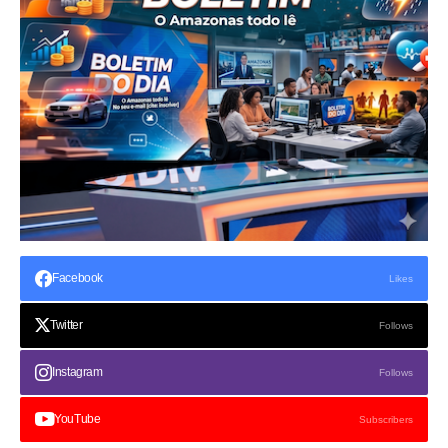
Facebook
Likes
Twitter
Follows
Instagram
Follows
YouTube
Subscribers