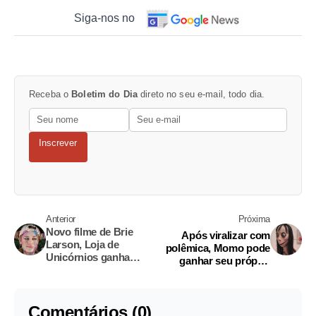
Siga-nos no
Receba o
Boletim do Dia
direto no seu e-mail, todo dia.
Inscrever
Anterior
Próxima
Novo filme de Brie
Após viralizar com
Larson, Loja de
polêmica, Momo pode
Unicórnios ganha
ganhar seu próprio
trailer. Assista
filme
Comentários (0)