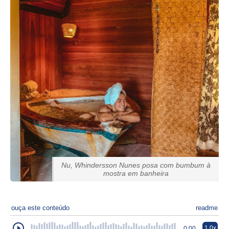
Nu, Whindersson Nunes posa com bumbum à
mostra em banheira
ouça este conteúdo
readme
1.0x
0:00