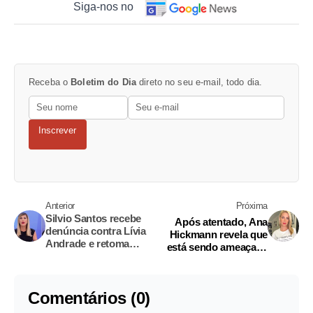
Siga-nos no
Receba o
Boletim do Dia
direto no seu e-mail, todo dia.
Inscrever
Anterior
Próxima
Silvio Santos recebe
Após atentado, Ana
denúncia contra Lívia
Hickmann revela que
Andrade e retoma
está sendo ameaçada
guerra com Mara
novamente
Maravilha
Comentários (0)