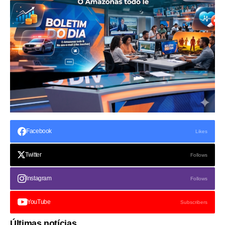
Facebook
Likes
Twitter
Follows
Instagram
Follows
YouTube
Subscribers
Últimas notícias