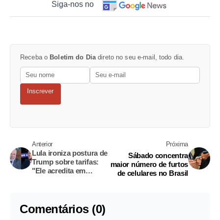
Siga-nos no
Receba o
Boletim do Dia
direto no seu e-mail, todo dia.
Inscrever
Anterior
Próxima
Lula ironiza postura de
Sábado concentra
Trump sobre tarifas:
maior número de furtos
"Ele acredita em
de celulares no Brasil
bruxas?"
Comentários (0)