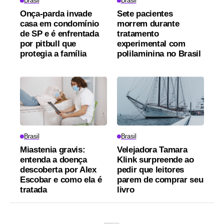
Brasil
Brasil
Onça-parda invade
Sete pacientes
casa em condomínio
morrem durante
de SP e é enfrentada
tratamento
por pitbull que
experimental com
protegia a família
polilaminina no Brasil
Brasil
Brasil
Miastenia gravis:
Velejadora Tamara
entenda a doença
Klink surpreende ao
descoberta por Alex
pedir que leitores
Escobar e como ela é
parem de comprar seu
tratada
livro