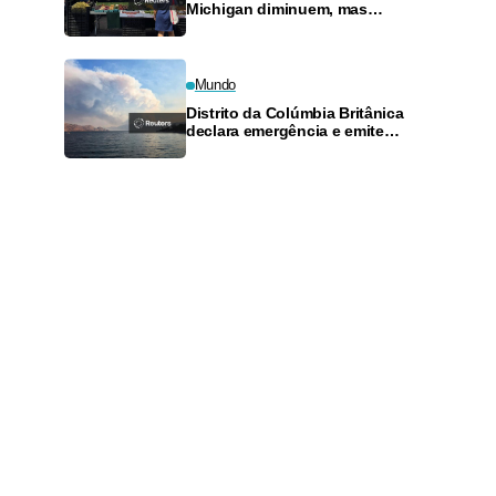
Michigan diminuem, mas
ciclosporíase mantém
consumidores e supermercados
preocupados
Mundo
Distrito da Colúmbia Britânica
declara emergência e emite
ordens de evacuação diante de
incêndios florestais