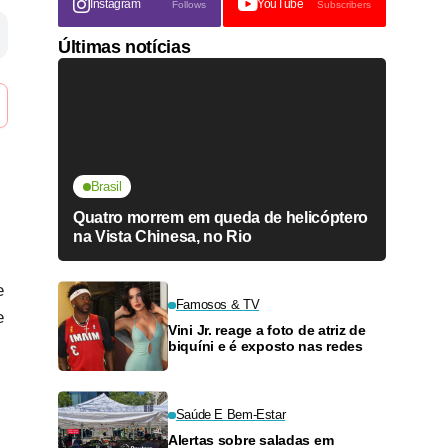
Instagram
YouTube
Follows
Subscribers
Últimas notícias
Brasil
Quatro morrem em queda de helicóptero
na Vista Chinesa, no Rio
e
Famosos & TV
e
Vini Jr. reage a foto de atriz de
biquíni e é exposto nas redes
Saúde E Bem-Estar
Alertas sobre saladas em