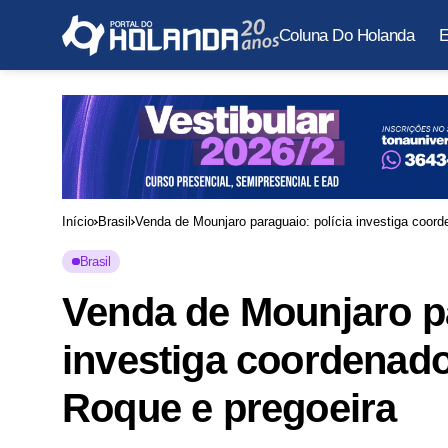
Coluna Do Holanda
E
Início
Brasil
Venda de Mounjaro paraguaio: polícia investiga coord
Brasil
Venda de Mounjaro pa
investiga coordenado
Roque e pregoeira