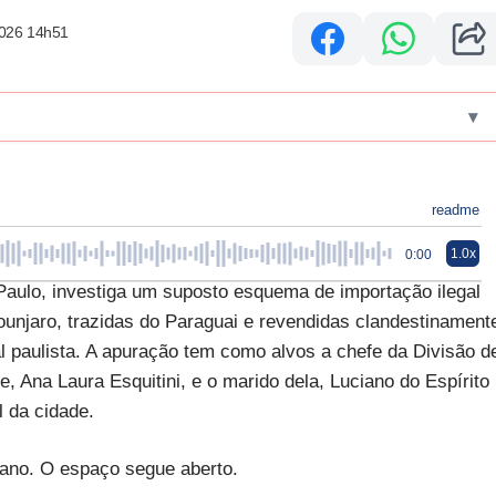
2026 14h51
▾
readme
1.0x
0:00
 Paulo, investiga um suposto esquema de importação ilegal
unjaro, trazidas do Paraguai e revendidas clandestinament
l paulista. A apuração tem como alvos a chefe da Divisão d
, Ana Laura Esquitini, e o marido dela, Luciano do Espírito
l da cidade.
iano. O espaço segue aberto.