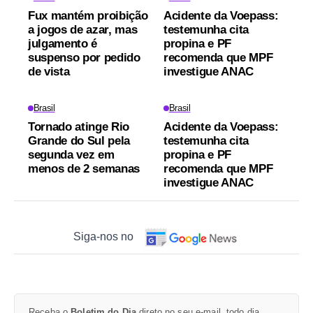
Fux mantém proibição
Acidente da Voepass:
a jogos de azar, mas
testemunha cita
julgamento é
propina e PF
suspenso por pedido
recomenda que MPF
de vista
investigue ANAC
Brasil
Brasil
Tornado atinge Rio
Acidente da Voepass:
Grande do Sul pela
testemunha cita
segunda vez em
propina e PF
menos de 2 semanas
recomenda que MPF
investigue ANAC
Siga-nos no
Receba o
Boletim do Dia
direto no seu e-mail, todo dia.