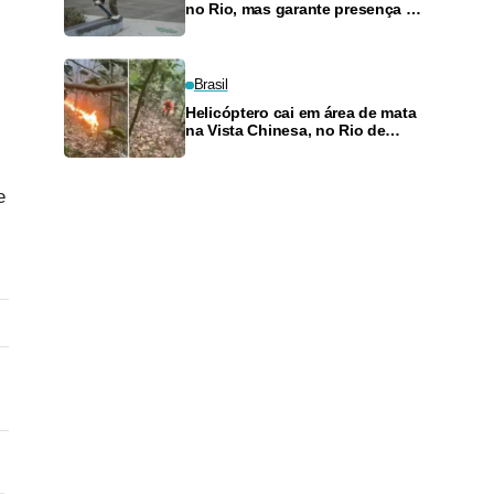
no Rio, mas garante presença no
SLS Takeover
Brasil
Helicóptero cai em área de mata
na Vista Chinesa, no Rio de
Janeiro
e