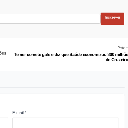
Inscrever
Próxi
ões
Temer comete gafe e diz que Saúde economizou 800 milhõ
de Cruzeir
E-mail *