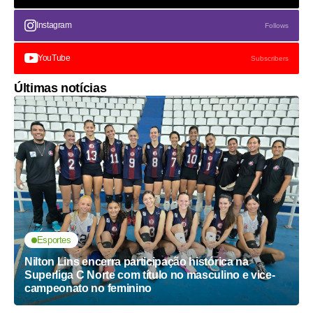
Instagram
Follows
YouTube
Subscribers
Últimas notícias
Esportes
Nilton Lins encerra participação histórica na
Superliga C Norte com título no masculino e vice-
campeonato no feminino