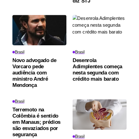
diz STJ
Brasil
Brasil
Novo advogado de
Desenrola
Vorcaro pede
Adimplentes começa
audiência com
nesta segunda com
ministro André
crédito mais barato
Mendonça
Brasil
Terremoto na
Colômbia é sentido
em Manaus; prédios
são esvaziados por
segurança
Brasil