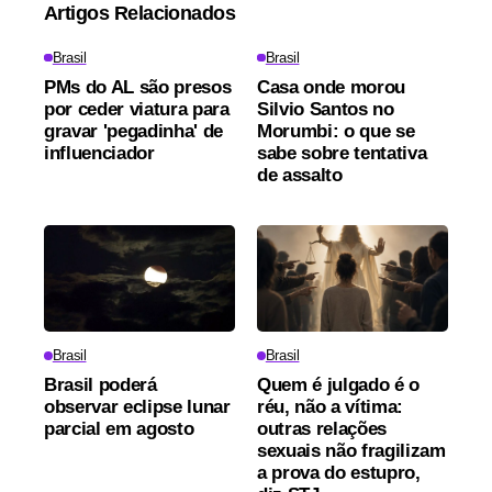
Artigos Relacionados
Brasil
Brasil
PMs do AL são presos
Casa onde morou
por ceder viatura para
Silvio Santos no
gravar 'pegadinha' de
Morumbi: o que se
influenciador
sabe sobre tentativa
de assalto
Brasil
Brasil
Brasil poderá
Quem é julgado é o
observar eclipse lunar
réu, não a vítima:
parcial em agosto
outras relações
sexuais não fragilizam
a prova do estupro,