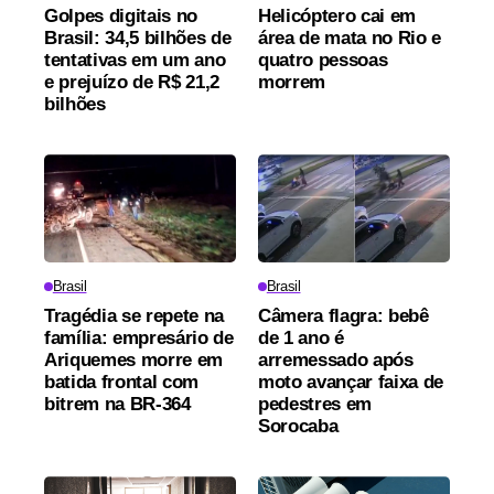
Golpes digitais no
Helicóptero cai em
Brasil: 34,5 bilhões de
área de mata no Rio e
tentativas em um ano
quatro pessoas
e prejuízo de R$ 21,2
morrem
bilhões
Brasil
Brasil
Tragédia se repete na
Câmera flagra: bebê
família: empresário de
de 1 ano é
Ariquemes morre em
arremessado após
batida frontal com
moto avançar faixa de
bitrem na BR-364
pedestres em
Sorocaba