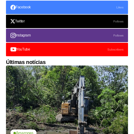
Facebook
Likes
Twitter
Follows
Instagram
Follows
YouTube
Subscribers
Últimas notícias
Amazonas