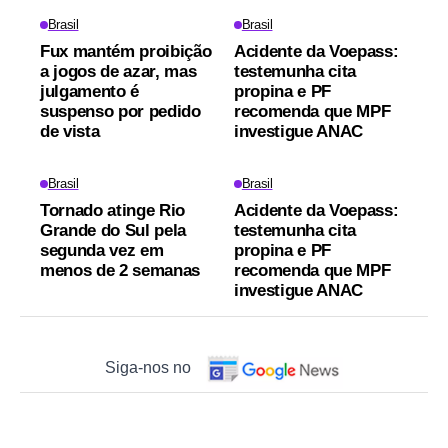
Brasil
Brasil
Fux mantém proibição
Acidente da Voepass:
a jogos de azar, mas
testemunha cita
julgamento é
propina e PF
suspenso por pedido
recomenda que MPF
de vista
investigue ANAC
Brasil
Brasil
Tornado atinge Rio
Acidente da Voepass:
Grande do Sul pela
testemunha cita
segunda vez em
propina e PF
menos de 2 semanas
recomenda que MPF
investigue ANAC
Siga-nos no