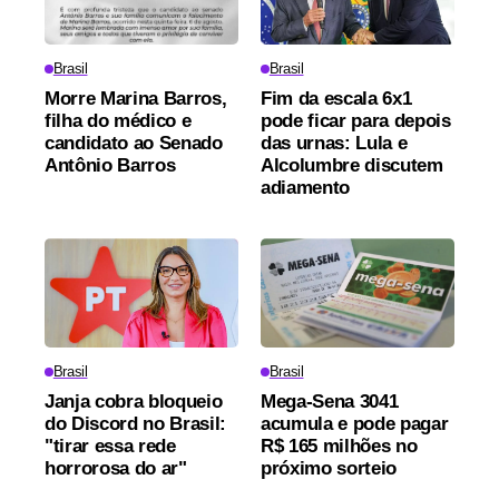
Brasil
Brasil
Morre Marina Barros,
Fim da escala 6x1
filha do médico e
pode ficar para depois
candidato ao Senado
das urnas: Lula e
Antônio Barros
Alcolumbre discutem
adiamento
Brasil
Brasil
Janja cobra bloqueio
Mega-Sena 3041
do Discord no Brasil:
acumula e pode pagar
"tirar essa rede
R$ 165 milhões no
horrorosa do ar"
próximo sorteio