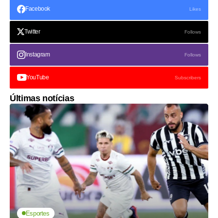
Facebook
Likes
Twitter
Follows
Instagram
Follows
YouTube
Subscribers
Últimas notícias
Esportes