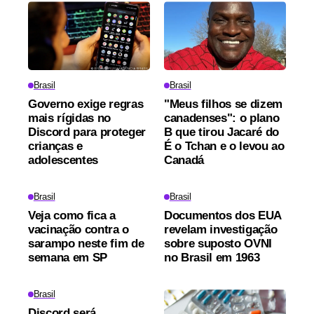
Brasil
Brasil
Governo exige regras
"Meus filhos se dizem
mais rígidas no
canadenses": o plano
Discord para proteger
B que tirou Jacaré do
crianças e
É o Tchan e o levou ao
adolescentes
Canadá
Brasil
Brasil
Veja como fica a
Documentos dos EUA
vacinação contra o
revelam investigação
sarampo neste fim de
sobre suposto OVNI
semana em SP
no Brasil em 1963
Brasil
Discord será