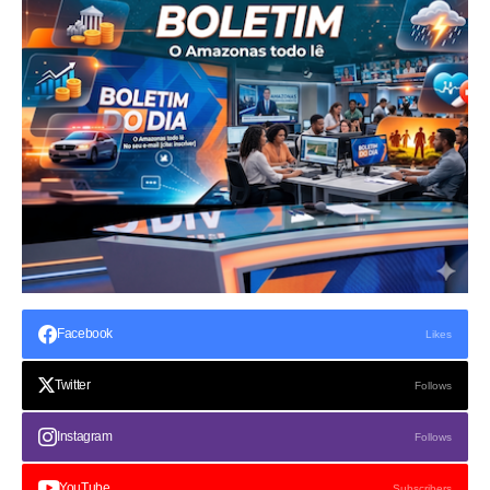
Facebook
Likes
Twitter
Follows
Instagram
Follows
YouTube
Subscribers