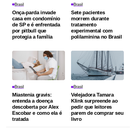
Brasil
Brasil
Onça-parda invade
Sete pacientes
casa em condomínio
morrem durante
de SP e é enfrentada
tratamento
por pitbull que
experimental com
protegia a família
polilaminina no Brasil
Brasil
Brasil
Miastenia gravis:
Velejadora Tamara
entenda a doença
Klink surpreende ao
descoberta por Alex
pedir que leitores
Escobar e como ela é
parem de comprar seu
tratada
livro