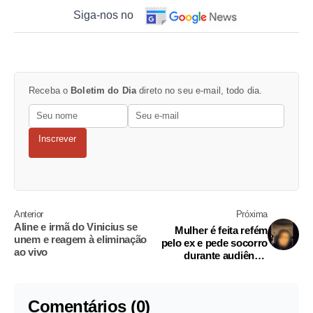
Siga-nos no
Receba o
Boletim do Dia
direto no seu e-mail, todo dia.
Inscrever
Anterior
Próxima
Aline e irmã do Vinicius se
Mulher é feita refém
unem e reagem à eliminação
pelo ex e pede socorro
ao vivo
durante audiência
online no Distrito
Federal
Comentários (0)