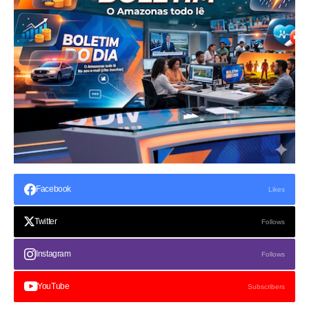
Facebook
Likes
Twitter
Follows
Instagram
Follows
YouTube
Subscribers