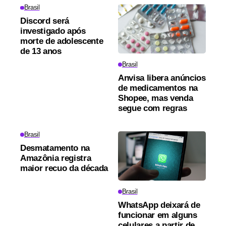
Brasil
Discord será
investigado após
morte de adolescente
de 13 anos
Brasil
Anvisa libera anúncios
de medicamentos na
Shopee, mas venda
segue com regras
Brasil
Desmatamento na
Amazônia registra
maior recuo da década
Brasil
WhatsApp deixará de
funcionar em alguns
celulares a partir de