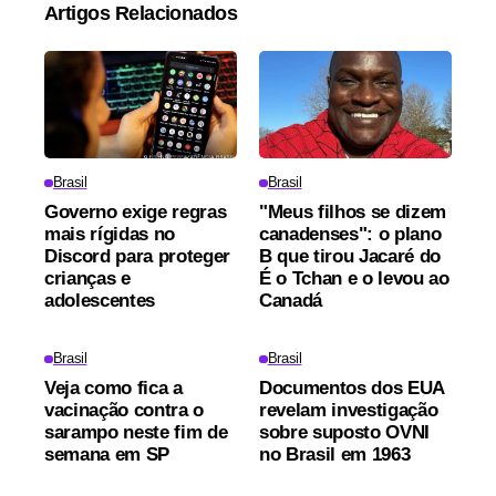
Artigos Relacionados
Brasil
Brasil
Governo exige regras
"Meus filhos se dizem
mais rígidas no
canadenses": o plano
Discord para proteger
B que tirou Jacaré do
crianças e
É o Tchan e o levou ao
adolescentes
Canadá
Brasil
Brasil
Veja como fica a
Documentos dos EUA
vacinação contra o
revelam investigação
sarampo neste fim de
sobre suposto OVNI
semana em SP
no Brasil em 1963