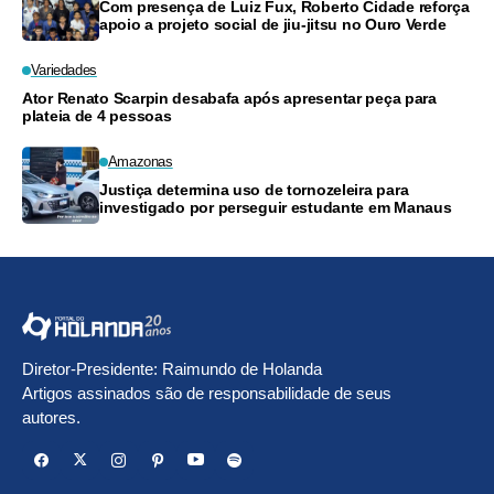
Com presença de Luiz Fux, Roberto Cidade reforça
apoio a projeto social de jiu-jitsu no Ouro Verde
Variedades
Ator Renato Scarpin desabafa após apresentar peça para
plateia de 4 pessoas
Amazonas
Justiça determina uso de tornozeleira para
investigado por perseguir estudante em Manaus
Diretor-Presidente: Raimundo de Holanda
Artigos assinados são de responsabilidade de seus
autores.