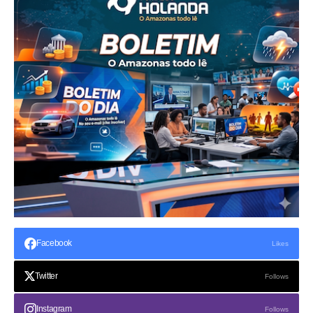
Facebook
Likes
Twitter
Follows
Instagram
Follows