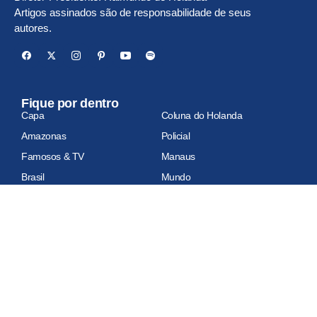
Artigos assinados são de responsabilidade de seus
autores.
Fique por dentro
Capa
Coluna do Holanda
Amazonas
Policial
Famosos & TV
Manaus
Brasil
Mundo
Economia
Esportes
Geral
Site auditado
Relatório de auditoria em atualização