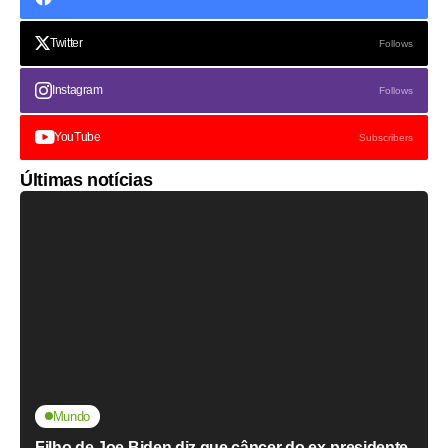
Twitter
Follows
Instagram
Follows
YouTube
Subscribers
Últimas notícias
Mundo
Filho de Joe Biden diz que câncer do ex-presidente