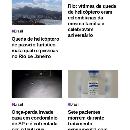
Rio: vítimas de queda
de helicóptero eram
colombianas da
mesma família e
celebravam
Brasil
aniversário
Queda de helicóptero
de passeio turístico
mata quatro pessoas
no Rio de Janeiro
Brasil
Brasil
Onça-parda invade
Sete pacientes
casa em condomínio
morrem durante
de SP e é enfrentada
tratamento
por pitbull que
experimental com