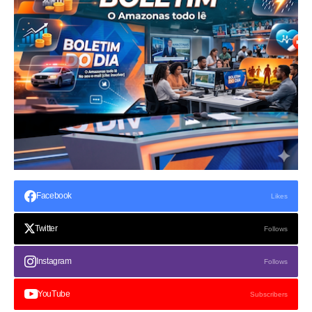
Facebook
Likes
Twitter
Follows
Instagram
Follows
YouTube
Subscribers