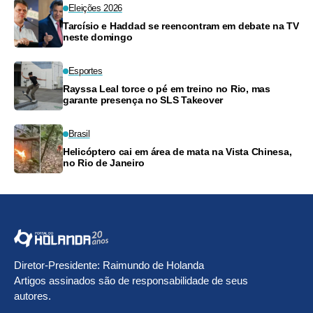
Eleições 2026
Tarcísio e Haddad se reencontram em debate na TV
neste domingo
Esportes
Rayssa Leal torce o pé em treino no Rio, mas
garante presença no SLS Takeover
Brasil
Helicóptero cai em área de mata na Vista Chinesa,
no Rio de Janeiro
Diretor-Presidente: Raimundo de Holanda
Artigos assinados são de responsabilidade de seus
autores.