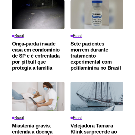
Brasil
Brasil
Onça-parda invade
Sete pacientes
casa em condomínio
morrem durante
de SP e é enfrentada
tratamento
por pitbull que
experimental com
protegia a família
polilaminina no Brasil
Brasil
Brasil
Miastenia gravis:
Velejadora Tamara
entenda a doença
Klink surpreende ao