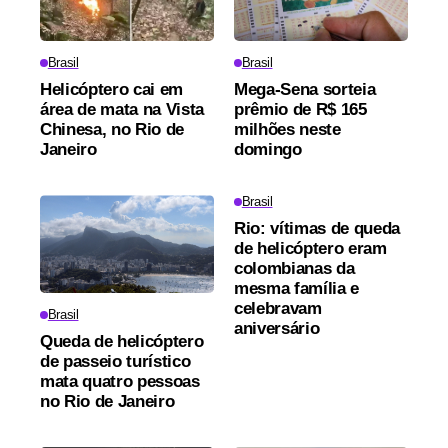
Brasil
Brasil
Helicóptero cai em
Mega-Sena sorteia
área de mata na Vista
prêmio de R$ 165
Chinesa, no Rio de
milhões neste
Janeiro
domingo
Brasil
Rio: vítimas de queda
de helicóptero eram
colombianas da
mesma família e
celebravam
Brasil
aniversário
Queda de helicóptero
de passeio turístico
mata quatro pessoas
no Rio de Janeiro