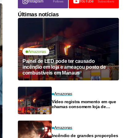
Instagram
YouTube
Follows
Subscribers
Últimas notícias
Amazonas
Painel de LED pode ter causado
incêndio em loja e ameaçou posto de
combustíveis em Manaus
Amazonas
Vídeo registra momento em que
chamas consomem loja de
materiais de construção no
Monte das Oliveiras
Amazonas
Incêndio de grandes proporções