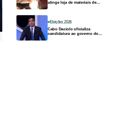
atinge loja de materiais de
construção no Monte das
Oliveiras
Eleições 2026
Cabo Daciolo oficializa
candidatura ao governo do
Amazonas pelo Mobiliza