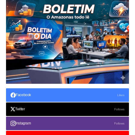
Facebook
Likes
Twitter
Follows
Instagram
Follows