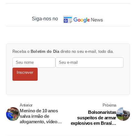
Siga-nos no
Receba o
Boletim do Dia
direto no seu e-mail, todo dia.
Inscrever
Anterior
Próxima
Menino de 10 anos
Bolsonaristas
salva irmão de
suspeitos de armar
afogamento, vídeo
explosivos em Brasília
viralizou na internet
estão entre os alvos da
PF