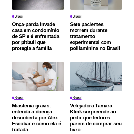
Brasil
Brasil
Onça-parda invade
Sete pacientes
casa em condomínio
morrem durante
de SP e é enfrentada
tratamento
por pitbull que
experimental com
protegia a família
polilaminina no Brasil
Brasil
Brasil
Miastenia gravis:
Velejadora Tamara
entenda a doença
Klink surpreende ao
descoberta por Alex
pedir que leitores
Escobar e como ela é
parem de comprar seu
tratada
livro