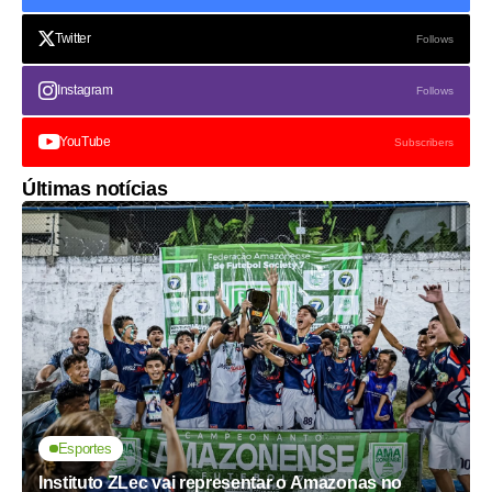
Twitter
Follows
Instagram
Follows
YouTube
Subscribers
Últimas notícias
Esportes
Instituto ZLec vai representar o Amazonas no