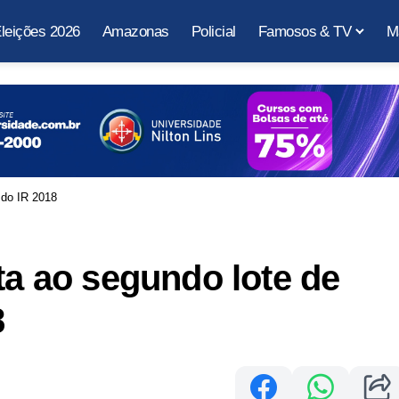
leições 2026
Amazonas
Policial
Famosos & TV
M
o do IR 2018
ta ao segundo lote de
8