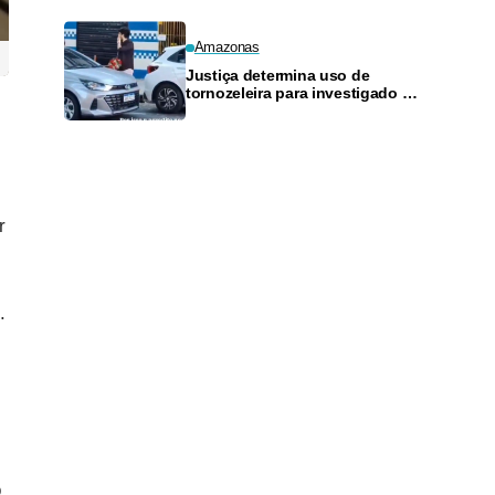
Amazonas
Justiça determina uso de
tornozeleira para investigado por
perseguir estudante em Manaus
r
.
o