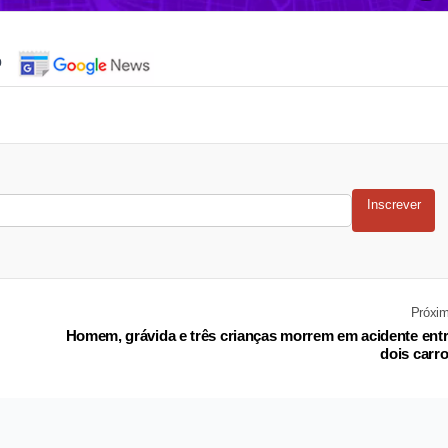
o
Inscrever
Próxi
Homem, grávida e três crianças morrem em acidente ent
dois carr