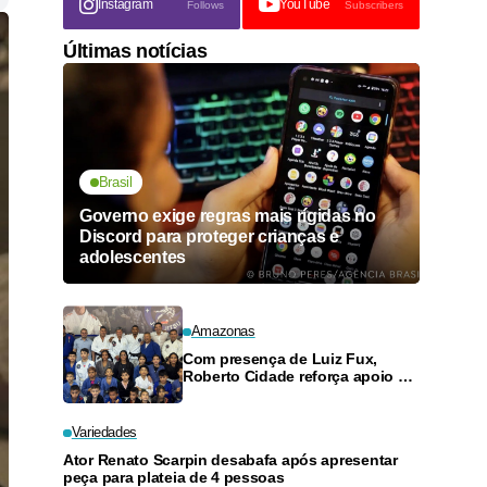
Instagram
YouTube
Follows
Subscribers
Últimas notícias
Brasil
Governo exige regras mais rígidas no
Discord para proteger crianças e
adolescentes
Amazonas
Com presença de Luiz Fux,
Roberto Cidade reforça apoio a
projeto social de jiu-jitsu no
Ouro Verde
Variedades
Ator Renato Scarpin desabafa após apresentar
peça para plateia de 4 pessoas