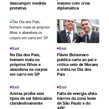
descumprir medida
mesmo com crise
protetiva
diplomática
Brasil
Brasil
No Dia dos Pais,
Flávio Bolsonaro
homem mata os
publica carta ao pai e
próprios filhos e
critica veto de Moraes
abandona os corpos
a visita no Dia dos
em carro em SP
Pais
Brasil
Brasil
Anvisa proíbe seis
Falta de energia afeta
tipos de sal fabricados
bairros da zona leste
clandestinamente
de São Paulo e do
ABC