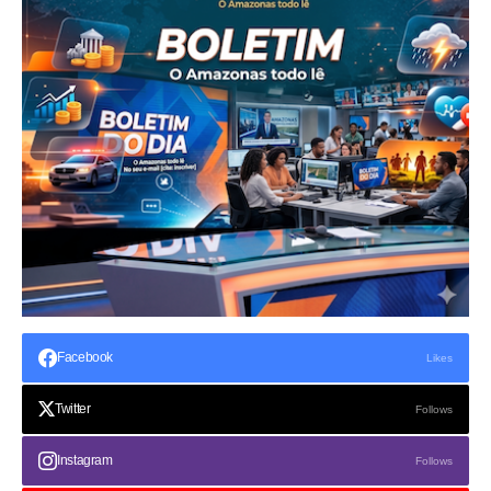
Facebook
Likes
Twitter
Follows
Instagram
Follows