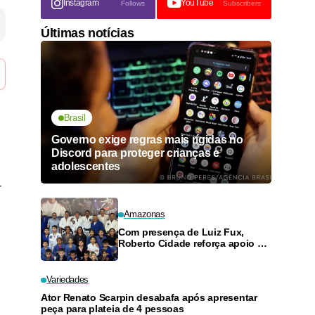
Instagram
YouTube
Follows
Subscribers
Últimas notícias
Brasil
Governo exige regras mais rígidas no
Discord para proteger crianças e
adolescentes
-
Amazonas
Com presença de Luiz Fux,
Roberto Cidade reforça apoio a
projeto social de jiu-jitsu no
Ouro Verde
Variedades
Ator Renato Scarpin desabafa após apresentar
peça para plateia de 4 pessoas