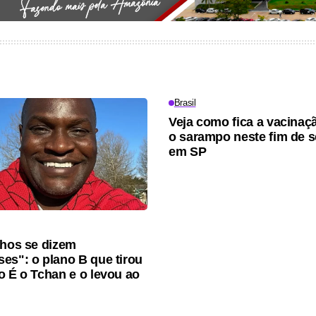
Brasil
Veja como fica a vacinaç
o sarampo neste fim de 
em SP
lhos se dizem
es": o plano B que tirou
o É o Tchan e o levou ao