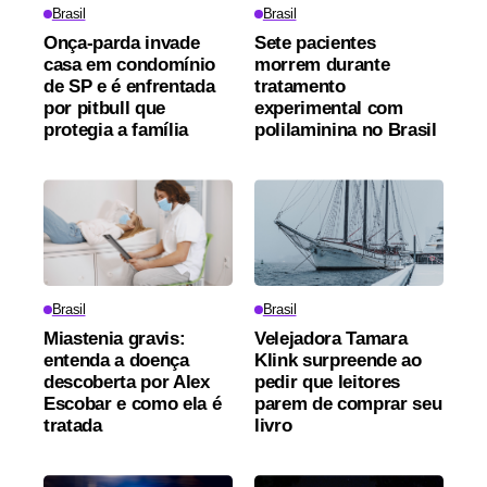
Brasil
Brasil
Onça-parda invade
Sete pacientes
casa em condomínio
morrem durante
de SP e é enfrentada
tratamento
por pitbull que
experimental com
protegia a família
polilaminina no Brasil
Brasil
Brasil
Miastenia gravis:
Velejadora Tamara
entenda a doença
Klink surpreende ao
descoberta por Alex
pedir que leitores
Escobar e como ela é
parem de comprar seu
tratada
livro