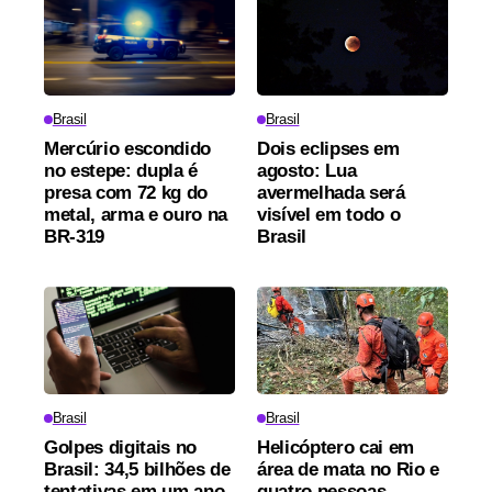
Brasil
Brasil
Mercúrio escondido
Dois eclipses em
no estepe: dupla é
agosto: Lua
presa com 72 kg do
avermelhada será
metal, arma e ouro na
visível em todo o
BR-319
Brasil
Brasil
Brasil
Golpes digitais no
Helicóptero cai em
Brasil: 34,5 bilhões de
área de mata no Rio e
tentativas em um ano
quatro pessoas