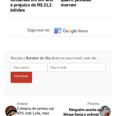
e prejuízo de R$ 21,2
morrem
bilhões
Siga-nos no
Receba o
Boletim do Dia
direto no seu e-mail, todo dia.
Inscrever
Anterior
Próxima
Compra de armas cai
Ninguém acerta a
91% sob Lula, mas
Mega-Sena e prêmio