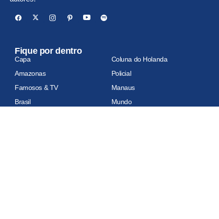
Fique por dentro
Capa
Coluna do Holanda
Amazonas
Policial
Famosos & TV
Manaus
Brasil
Mundo
Economia
Esportes
Geral
Site auditado
Relatório de auditoria em atualização