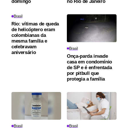
domingo
no Rio de Janeiro
Brasil
Rio: vítimas de queda
de helicóptero eram
colombianas da
mesma família e
celebravam
Brasil
aniversário
Onça-parda invade
casa em condomínio
de SP e é enfrentada
por pitbull que
protegia a família
Brasil
Brasil