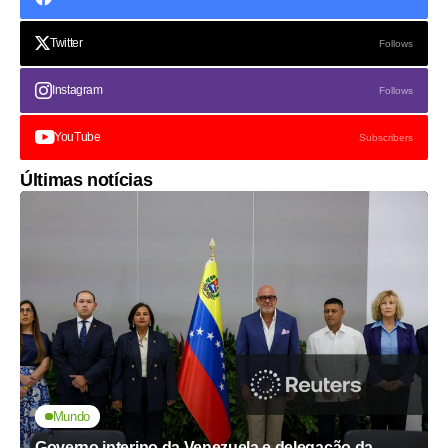
Twitter
Follows
Instagram
Follows
YouTube
Subscribers
Últimas notícias
Mundo
Governo interino da Venezuela e delegação da