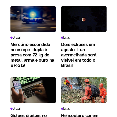
Brasil
Brasil
Mercúrio escondido
Dois eclipses em
no estepe: dupla é
agosto: Lua
presa com 72 kg do
avermelhada será
metal, arma e ouro na
visível em todo o
BR-319
Brasil
Brasil
Brasil
Golpes digitais no
Helicóptero cai em