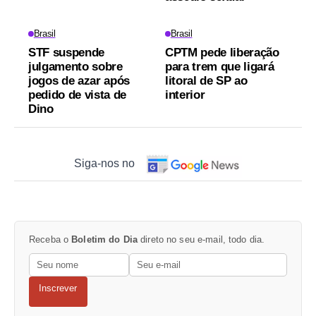
Brasil
Brasil
STF suspende
CPTM pede liberação
julgamento sobre
para trem que ligará
jogos de azar após
litoral de SP ao
pedido de vista de
interior
Dino
Siga-nos no
Receba o
Boletim do Dia
direto no seu e-mail, todo dia.
Inscrever