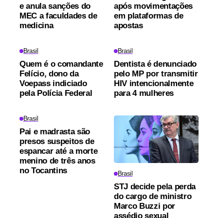
e anula sanções do
após movimentações
MEC a faculdades de
em plataformas de
medicina
apostas
Brasil
Brasil
Quem é o comandante
Dentista é denunciado
Felício, dono da
pelo MP por transmitir
Voepass indiciado
HIV intencionalmente
pela Polícia Federal
para 4 mulheres
Brasil
Pai e madrasta são
presos suspeitos de
espancar até a morte
menino de três anos
no Tocantins
Brasil
STJ decide pela perda
do cargo de ministro
Marco Buzzi por
assédio sexual