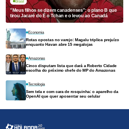
Brasil
"Meus filhos se dizem canadenses": o plano B que
tirou Jacaré do É o Tchan e o levou ao Canadá
Economia
Rotas opostas no varejo: Magalu triplica prejuízo
enquanto Havan abre 15 megalojas
Amazonas
Cinco disputam lista que dará a Roberto Cidade
escolha do próximo chefe do MP do Amazonas
Tecnologia
Sem tela e com cara de rosquinha: o aparelho da
OpenAI que quer aposentar seu celular