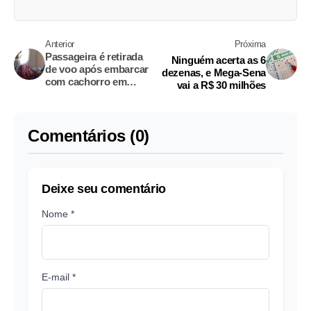
Anterior
Próxima
Passageira é retirada
Ninguém acerta as 6
de voo após embarcar
dezenas, e Mega-Sena
com cachorro em
vai a R$ 30 milhões
bagagem de mão
Comentários (0)
Deixe seu comentário
Nome *
E-mail *