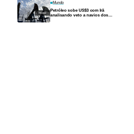
Mundo
Petróleo sobe US$3 com Irã
analisando veto a navios dos
EUA e Israel em Ormuz