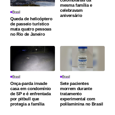
colombianas da
mesma família e
celebravam
Brasil
aniversário
Queda de helicóptero
de passeio turístico
mata quatro pessoas
no Rio de Janeiro
Brasil
Brasil
Onça-parda invade
Sete pacientes
casa em condomínio
morrem durante
de SP e é enfrentada
tratamento
por pitbull que
experimental com
protegia a família
polilaminina no Brasil