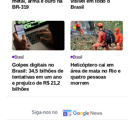
metal, arma e ouro na
visível em todo o
BR-319
Brasil
Brasil
Brasil
Golpes digitais no
Helicóptero cai em
Brasil: 34,5 bilhões de
área de mata no Rio e
tentativas em um ano
quatro pessoas
e prejuízo de R$ 21,2
morrem
bilhões
Siga-nos no