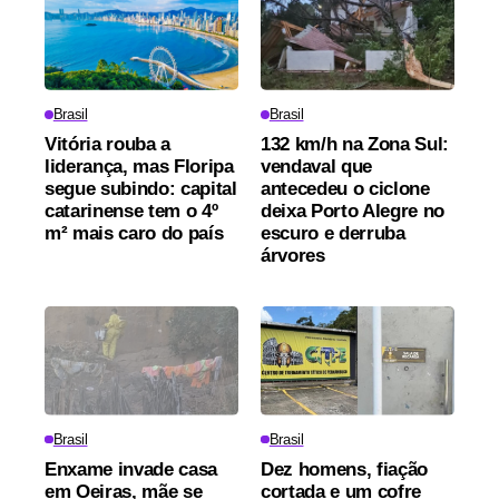
Brasil
Brasil
Vitória rouba a
132 km/h na Zona Sul:
liderança, mas Floripa
vendaval que
segue subindo: capital
antecedeu o ciclone
catarinense tem o 4º
deixa Porto Alegre no
m² mais caro do país
escuro e derruba
árvores
Brasil
Brasil
Enxame invade casa
Dez homens, fiação
em Oeiras, mãe se
cortada e um cofre